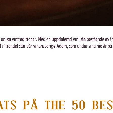
 unika vintraditioner. Med en uppdaterad vinlista bestående av tre
 i firandet står vår vinansvarige Adam, som under sina nio år på 
ATS PÅ THE 50 BES