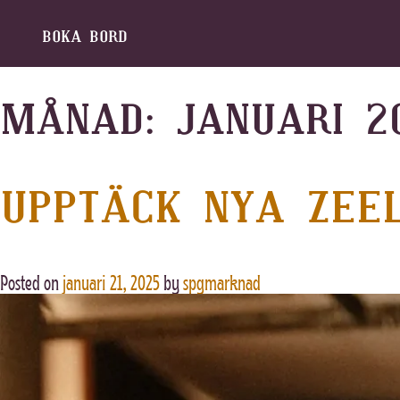
BOKA
BORD
Skip
to
MÅNAD:
JANUARI 2
content
UPPTÄCK NYA ZEE
Posted on
januari 21, 2025
by
spgmarknad