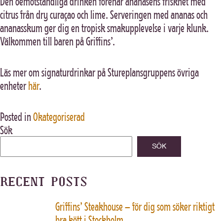
Den oemotståndliga drinken förenar ananasens friskhet med
citrus från dry curaçao och lime. Serveringen med ananas och
ananasskum ger dig en tropisk smakupplevelse i varje klunk.
Välkommen till baren på Griffins’.
Läs mer om signaturdrinkar på Stureplansgruppens övriga
enheter
här
.
Posted in
Okategoriserad
Sök
SÖK
RECENT POSTS
Griffins’ Steakhouse – för dig som söker riktigt
bra kött i Stockholm