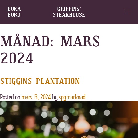
BOKA
GRIFFINS’
BORD
STEAKHOUSE
Skip
to
MÅNAD:
MARS
content
2024
STIGGINS PLANTATION
Posted on
mars 13, 2024
by
spgmarknad