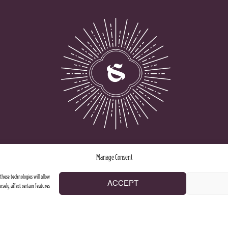
Manage Consent
these technologies will allow
ACCEPT
rsely affect certain features
2026 © Stureplansgruppen. All rights reserved.