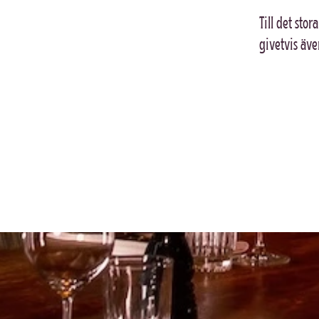
Till det stor
givetvis äve