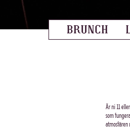
BRUNCH
Är ni 11 elle
som fungerar
atmosfären m