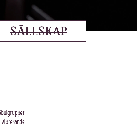
SÄLLSKAP
 möbelgrupper
n vibrerande