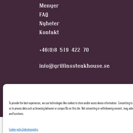
Menyer
FAQ
Nyheter
Kontakt
+46(0)8 519 422 70
info@griffinssteakhouse.se
To provide the best experiences, we use technologies like cookies to store and/or access device information. Consenting to 
us to process data such as browsing behavior or unique IDs on this site. Not consenting or withdrawing consent, may adve
and functions.
Cookie-policy
Sekretesspolicy