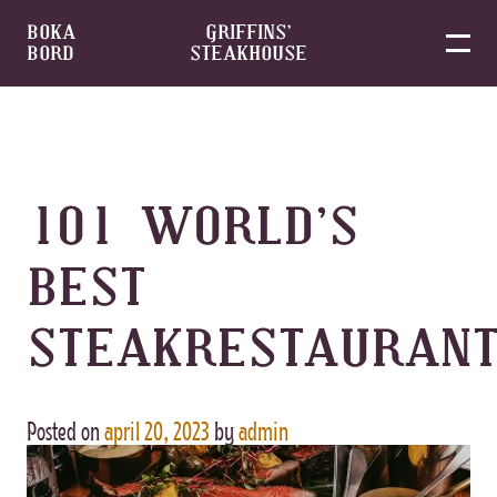
BOKA
GRIFFINS’
BORD
STEAKHOUSE
Skip
to
content
101 WORLD’S
BEST
STEAKRESTAURAN
Posted on
april 20, 2023
by
admin