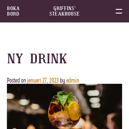
BOKA
GRIFFINS’
BORD
STEAKHOUSE
Skip
to
content
NY DRINK
Posted on
januari 27, 2023
by
admin