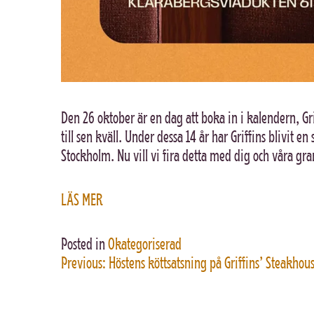
Den 26 oktober är en dag att boka in i kalendern, Gri
till sen kväll. Under dessa 14 år har Griffins blivit 
Stockholm. Nu vill vi fira detta med dig och våra g
LÄS MER
Posted in
Okategoriserad
Previous:
Höstens köttsatsning på Griffins’ Steakhou
INLÄGGSNAVIGE