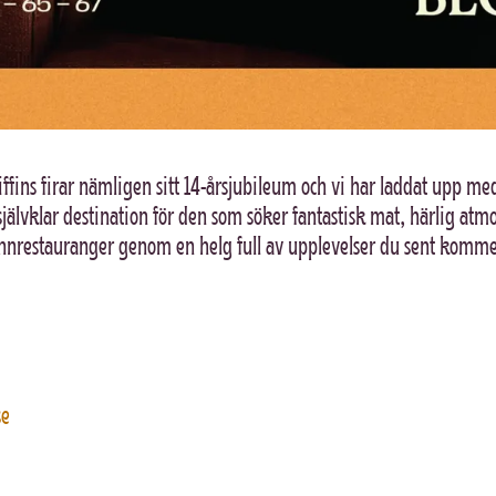
ffins firar nämligen sitt 14-årsjubileum och vi har laddat upp med
en självklar destination för den som söker fantastisk mat, härlig at
rannrestauranger genom en helg full av upplevelser du sent komm
se
RING