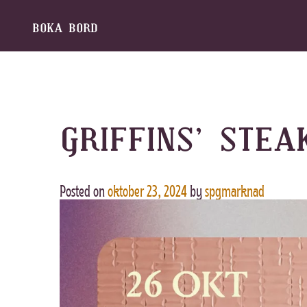
BOKA
BORD
Skip
to
content
GRIFFINS’ STEA
Posted on
oktober 23, 2024
by
spgmarknad